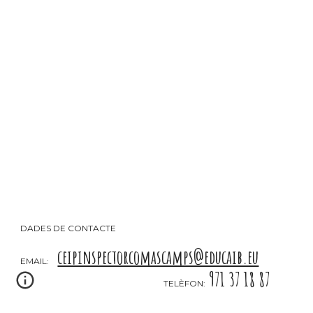
DADES DE CONTACTE
ceipinspectorcomascamps@educaib.eu
EMAIL:
971 37 18 87
TELÈFON: